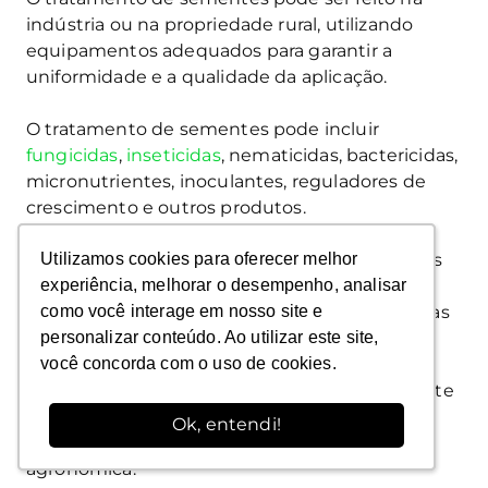
indústria ou na propriedade rural, utilizando
equipamentos adequados para garantir a
uniformidade e a qualidade da aplicação.
O tratamento de sementes pode incluir
fungicidas
,
inseticidas
, nematicidas, bactericidas,
micronutrientes, inoculantes, reguladores de
crescimento e outros produtos.
Utilizamos cookies para oferecer melhor
Utilizamos cookies para oferecer melhor
A escolha dos produtos deve levar em conta as
experiência, melhorar o desempenho, analisar
experiência, melhorar o desempenho, analisar
características das sementes, as condições do
como você interage em nosso site e
como você interage em nosso site e
solo, as pragas e doenças presentes na área e as
personalizar conteúdo. Ao utilizar este site,
personalizar conteúdo. Ao utilizar este site,
recomendações técnicas para cada cultivar.
você concorda com o uso de cookies.
você concorda com o uso de cookies.
Para a realização correta desta etapa importante
para a cultura do milho, é sempre importante
Ok, entendi!
Ok, entendi!
consultar um profissional da engenharia
agronômica.