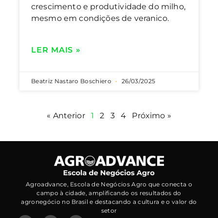
crescimento e produtividade do milho,
mesmo em condições de veranico.
LER MAIS »
Beatriz Nastaro Boschiero
26/03/2025
« Anterior
1
2
3
4
Próximo »
Agroadvance, Escola de Negócios Agro que conecta o
campo à cidade, amplificando os resultados do
agronegócio no Brasil e destacando a cultura e o valor do
setor