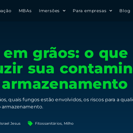
uação
MBAs
Imersões
Para empresas
Blog
 em grãos: o que 
zir sua contami
 armazenamento
s, quais fungos estão envolvidos, os riscos para a qua
no armazenamento.
Israel Jesus
Fitossanitários
,
Milho