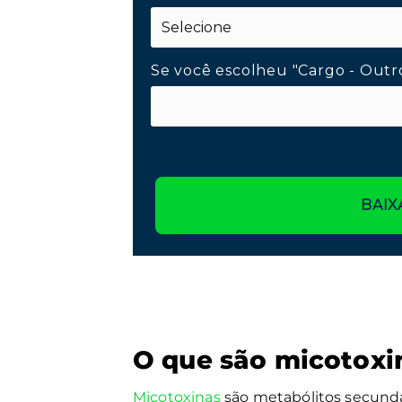
Se você escolheu "Cargo - Outr
BAIX
O que são micotoxi
Micotoxinas
são metabólitos secundá