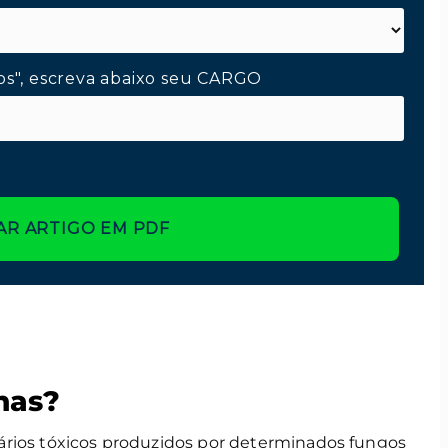
os", escreva abaixo seu CARGO
AR ARTIGO EM PDF
nas?
rios tóxicos produzidos por determinados fungos