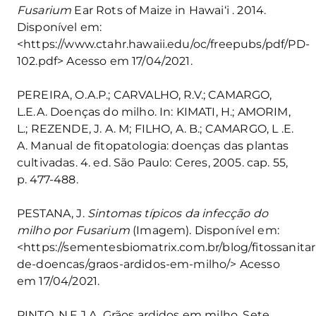
Fusarium
Ear Rots of Maize in Hawai‘i . 2014.
Disponível em:
<https://www.ctahr.hawaii.edu/oc/freepubs/pdf/PD-
102.pdf> Acesso em 17/04/2021.
PEREIRA, O.A.P.; CARVALHO, R.V.; CAMARGO,
L.E.A. Doenças do milho. In: KIMATI, H.; AMORIM,
L.; REZENDE, J. A. M; FILHO, A. B.; CAMARGO, L .E.
A. Manual de fitopatologia: doenças das plantas
cultivadas. 4. ed. São Paulo: Ceres, 2005. cap. 55,
p. 477-488.
PESTANA, J.
Sintomas típicos da infecção do
milho por Fusarium
(Imagem). Disponível em:
<https://sementesbiomatrix.com.br/blog/fitossanita
de-doencas/graos-ardidos-em-milho/> Acesso
em 17/04/2021.
PINTO, N.F.J.A. Grãos ardidos em milho. Sete