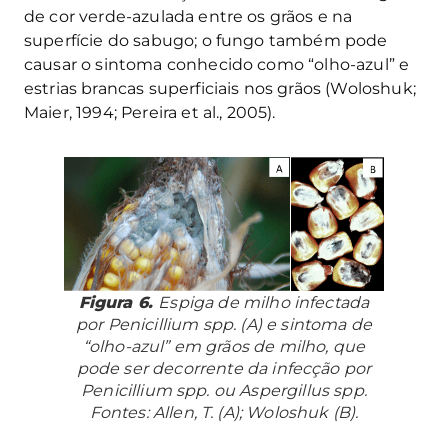
de cor verde-azulada entre os grãos e na
superfície do sabugo; o fungo também pode
causar o sintoma conhecido como “olho-azul” e
estrias brancas superficiais nos grãos (Woloshuk;
Maier, 1994; Pereira et al., 2005).
Figura 6.
Espiga de milho infectada
por
Penicillium
spp. (A) e sintoma de
“olho-azul” em grãos de milho, que
pode ser decorrente da infecção por
Penicillium
spp. ou
Aspergillus
spp.
Fontes: Allen, T. (A); Woloshuk (B).