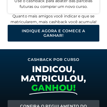
Use o cashback para abater das parcelas
futuras ou comprar um novo curso.
Quanto mais amigos você indicar e que se
matricularem, mais cashback você acumula!
INDIQUE AGORA E COMECE A
GANHAR!
CASHBACK POR CURSO
INDICOU,
MATRICULOU,
GANHOU!
CONFIRA O REGULAMENTO DO