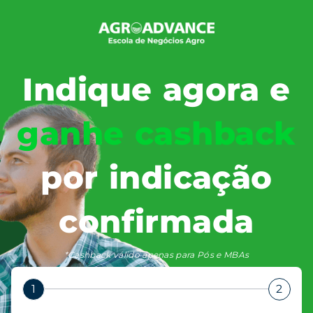
Indique agora e
ganhe cashback
por indicação
confirmada
*Cashback válido apenas para Pós e MBAs
1
2