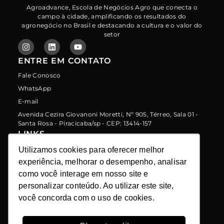
Agroadvance, Escola de Negócios Agro que conecta o
campo à cidade, amplificando os resultados do
agronegócio no Brasil e destacando a cultura e o valor do
setor
ENTRE EM CONTATO
Fale Conosco
WhatsApp
E-mail
Avenida Cezira Giovanoni Moretti, Nº 905, Térreo, Sala 01 -
Santa Rosa - Piracicaba/sp - CEP: 13414-157
LINKS
Programa de Indicação
Utilizamos cookies para oferecer melhor
Utilizamos cookies para oferecer melhor
experiência, melhorar o desempenho, analisar
experiência, melhorar o desempenho, analisar
Política de Proteção de Dados
como você interage em nosso site e
como você interage em nosso site e
Política de Privacidade
personalizar conteúdo. Ao utilizar este site,
personalizar conteúdo. Ao utilizar este site,
você concorda com o uso de cookies.
você concorda com o uso de cookies.
Política de Uso de Cookies
Termos de Uso