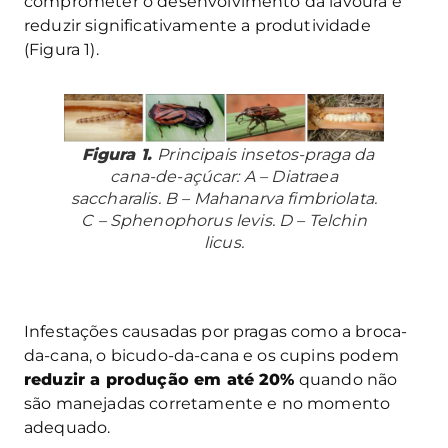
comprometer o desenvolvimento da lavoura e
reduzir significativamente a produtividade
(Figura 1).
Figura 1.
Principais insetos-praga da
cana-de-açúcar: A –
Diatraea
saccharalis
. B –
Mahanarva fimbriolata
.
C –
Sphenophorus levis
. D –
Telchin
licus
.
Infestações causadas por pragas como a broca-
da-cana, o bicudo-da-cana e os cupins podem
reduzir a produção em até 20%
quando não
são manejadas corretamente e no momento
adequado.