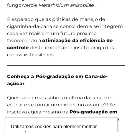
fungo-verde
Metarhizium anisopliae
.
É esperado que as práticas de manejo de
cigarrinha-da-cana se consolidem e se integrem
cada vez mais em um futuro próximo,
favorecendo a
otimização da eficiência de
controle
deste importante inseto-praga dos
canaviais brasileiros.
Conheça a Pós-graduação em Cana-de-
açúcar
Quer saber mais sobre a cultura da cana-de-
açúcar e se tornar um expert no assunto?! Se
inscreva agora mesmo na
Pós-graduação em
Cana-de-açúcar
, da Agroadvance e torne suas
próximas safras mais rentáveis e produtivas!
Utilizamos cookies para oferecer melhor
Utilizamos cookies para oferecer melhor