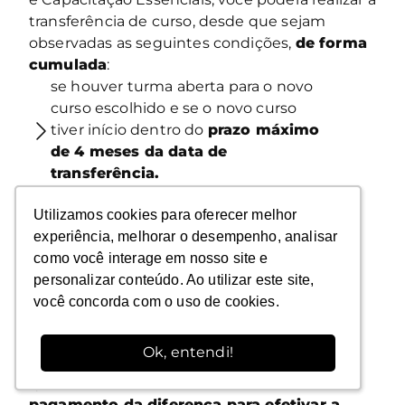
transferência de curso, desde que sejam
observadas as seguintes condições,
de forma
cumulada
:
se houver turma aberta para o novo
curso escolhido e se o novo curso
tiver início dentro do
prazo máximo
de 4 meses da data de
transferência.
se a transferência for solicitada com,
Utilizamos cookies para oferecer melhor
Utilizamos cookies para oferecer melhor
no mínimo,
30 dias de
experiência, melhorar o desempenho, analisar
experiência, melhorar o desempenho, analisar
antecedência do início do novo
como você interage em nosso site e
como você interage em nosso site e
curso escolhido.
personalizar conteúdo. Ao utilizar este site,
personalizar conteúdo. Ao utilizar este site,
desde que
limitado a 1
você concorda com o uso de cookies.
você concorda com o uso de cookies.
transferência por Aluno no período
de 1 ano.
Ok, entendi!
Ok, entendi!
Caso você opte por um curso de maior valor
que o curso anterior,
você deverá realizar o
pagamento da diferença para efetivar a