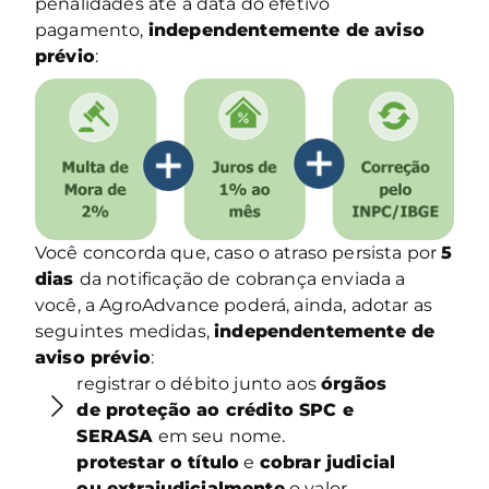
penalidades até a data do efetivo
pagamento,
independentemente de aviso
prévio
:
Você concorda que, caso o atraso persista por
5
dias
da notificação de cobrança enviada a
você, a AgroAdvance poderá, ainda, adotar as
seguintes medidas,
independentemente de
aviso prévio
:
registrar o débito junto aos
órgãos
de proteção ao crédito SPC e
SERASA
em seu nome.
protestar o título
e
cobrar judicial
ou extrajudicialmente
o valor