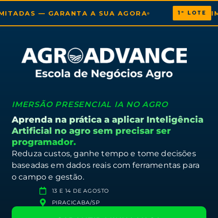
 GARANTA A SUA AGORA
IMERSÃO IA 
1º LOTE
IMERSÃO
PRESE
NCIAL
IA NO AGRO
Aprenda na prática a aplicar Inteligência
Artificial no agro sem precisar ser
programador.
Reduza custos, ganhe tempo e tome decisões
baseadas em dados reais com ferramentas para
o campo e gestão.
13 E 14 DE AGOSTO
PIRACICABA/SP