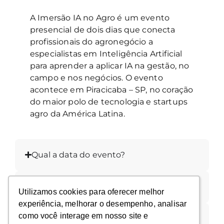
A Imersão IA no Agro é um evento
presencial de dois dias que conecta
profissionais do agronegócio a
especialistas em Inteligência Artificial
para aprender a aplicar IA na gestão, no
campo e nos negócios. O evento
acontece em
Piracicaba – SP
, no coração
do maior polo de tecnologia e startups
agro da América Latina.
Qual a data do evento?
Qual o horário do evento?
Utilizamos cookies para oferecer melhor
Utilizamos cookies para oferecer melhor
experiência, melhorar o desempenho, analisar
experiência, melhorar o desempenho, analisar
como você interage em nosso site e
como você interage em nosso site e
O que está incluso na imersão?