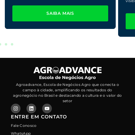
visi
SAIBA MAIS
Agroadvance, Escola de Negócios Agro que conecta o
campo à cidade, amplificando os resultados do
agronegócio no Brasil e destacando a cultura e o valor do
setor
ENTRE EM CONTATO
Fale Conosco
WhatsApp