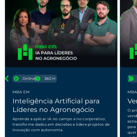
Online
360 H
MBA EM
MBA
Inteligência Artificial para
Ve
Líderes no Agronegócio
O pr
vend
Aprenda a aplicar IA no campo e no corporativo,
estr
transforme dados em decisões e lidere projetos de
para
inovação com autonomia.
quer