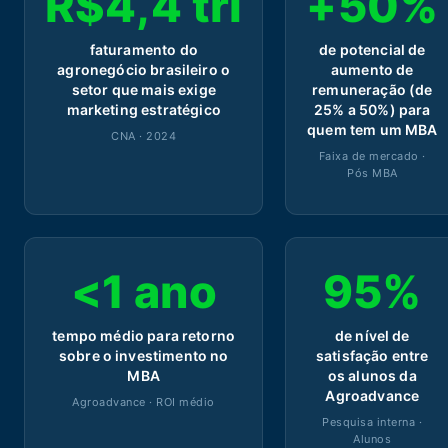
R$4,4 tri
+50%
faturamento do
de potencial de
agronegócio brasileiro o
aumento de
setor que mais exige
remuneração (de
marketing estratégico
25% a 50%) para
quem tem um MBA
CNA · 2024
Faixa de mercado ·
Pós MBA
<1 ano
95%
tempo médio para retorno
de nível de
sobre o investimento no
satisfação entre
MBA
os alunos da
Agroadvance
Agroadvance · ROI médio
Pesquisa interna ·
Alunos