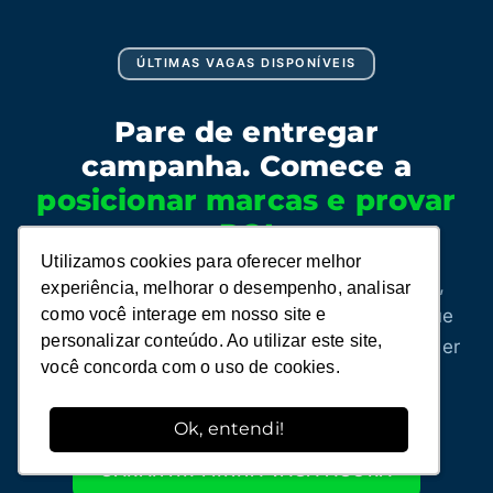
ÚLTIMAS VAGAS DISPONÍVEIS
Pare de entregar
campanha. Comece a
posicionar marcas e provar
ROI
Utilizamos cookies para oferecer melhor
Utilizamos cookies para oferecer melhor
Profissionais que dominam posicionamento,
experiência, melhorar o desempenho, analisar
experiência, melhorar o desempenho, analisar
portfólio, pricing e visão financeira são os que
como você interage em nosso site e
como você interage em nosso site e
personalizar conteúdo. Ao utilizar este site,
personalizar conteúdo. Ao utilizar este site,
sentam na mesa das decisões e deixam de ser
você concorda com o uso de cookies.
você concorda com o uso de cookies.
vistos como custo.
Ok, entendi!
Ok, entendi!
GARANTIR MINHA VAGA AGORA