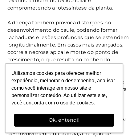
levando à morte do tecido foliar e
comprometendo a fotossíntese da planta.
A doença também provoca distorções no
desenvolvimento do caule, podendo formar
rachaduras e lesões profundas que se estendem
longitudinalmente. Em casos mais avançados,
ocorre a necrose apical e morte do ponto de
crescimento, o que resulta no conhecido
apodrecimento do caule — ou podridão do
Utilizamos cookies para oferecer melhor
Utilizamos cookies para oferecer melhor
coração — um sintoma particularmente grave,
experiência, melhorar o desempenho, analisar
experiência, melhorar o desempenho, analisar
pois afeta diretamente o transporte interno de
como você interage em nosso site e
como você interage em nosso site e
água e nutrientes, comprometendo a estrutura
personalizar conteúdo. Ao utilizar este site,
personalizar conteúdo. Ao utilizar este site,
da planta e a produtividade da lavoura.
você concorda com o uso de cookies.
você concorda com o uso de cookies.
O controle é feito pela integração de práticas
como o uso de variedades menos suscetíveis, a
Ok, entendi!
Ok, entendi!
eliminação de focos da doença durante o
desenvolvimento da cultura, a rotação de