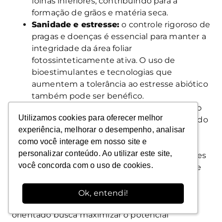
folhas inferiores, contribuindo para a
formação de grãos e matéria seca.
Sanidade e estresse:
o controle rigoroso de
pragas e doenças é essencial para manter a
integridade da área foliar
fotossinteticamente ativa. O uso de
bioestimulantes e tecnologias que
aumentem a tolerância ao estresse abiótico
também pode ser benéfico.
Sincronização fenológica:
práticas como
Utilizamos cookies para oferecer melhor
Utilizamos cookies para oferecer melhor
ajuste da época de semeadura e do ciclo do
experiência, melhorar o desempenho, analisar
experiência, melhorar o desempenho, analisar
híbrido devem considerar as condições
como você interage em nosso site e
como você interage em nosso site e
ambientais para garantir que o período
personalizar conteúdo. Ao utilizar este site,
personalizar conteúdo. Ao utilizar este site,
crítico da cultura coincida com as melhores
você concorda com o uso de cookies.
você concorda com o uso de cookies.
condições climáticas, reduzindo o risco de
estresse.
Ok, entendi!
Ok, entendi!
Um sistema de manejo ecofisiologicamente
orientado busca maximizar o potencial