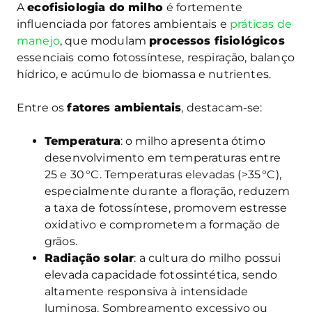
A
ecofisiologia do milho
é fortemente
influenciada por fatores ambientais e
práticas de
manejo
, que modulam
processos fisiológicos
essenciais como fotossíntese, respiração, balanço
hídrico, e acúmulo de biomassa e nutrientes.
Entre os
fatores ambientais
, destacam-se:
Temperatura
: o milho apresenta ótimo
desenvolvimento em temperaturas entre
25 e 30 °C. Temperaturas elevadas (>35 °C),
especialmente durante a floração, reduzem
a taxa de fotossíntese, promovem estresse
oxidativo e comprometem a formação de
grãos.
Radiação solar
: a cultura do milho possui
elevada capacidade fotossintética, sendo
altamente responsiva à intensidade
luminosa. Sombreamento excessivo ou