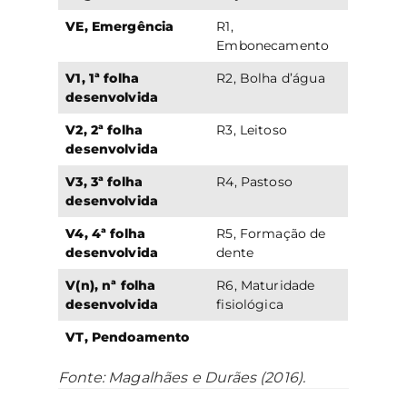
VE, Emergência
R1,
Embonecamento
V1, 1ª folha
R2, Bolha d’água
desenvolvida
V2, 2ª folha
R3, Leitoso
desenvolvida
V3, 3ª folha
R4, Pastoso
desenvolvida
V4, 4ª folha
R5, Formação de
desenvolvida
dente
V(n), nª folha
R6, Maturidade
desenvolvida
fisiológica
VT, Pendoamento
Fonte: Magalhães e Durães (2016).