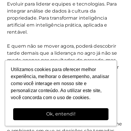
Evoluir para liderar equipes e tecnologias. Para
integrar análise de dados à cultura da
propriedade. Para transformar inteligência
artificial em inteligência prática, aplicada e
rentável.
E quem não se mover agora, poderá descobrir
tarde demais que a liderança no agro já não se
mede apenas por resultados do passado, mas
pela capacidade de aprender, adaptar e decidir
Utilizamos cookies para oferecer melhor
Utilizamos cookies para oferecer melhor
com inteligência aumentada no presente.
experiência, melhorar o desempenho, analisar
experiência, melhorar o desempenho, analisar
como você interage em nosso site e
como você interage em nosso site e
personalizar conteúdo. Ao utilizar este site,
personalizar conteúdo. Ao utilizar este site,
você concorda com o uso de cookies.
você concorda com o uso de cookies.
Conclusão
Ok, entendi!
Ok, entendi!
A corrida pela Superinteligência não é um
movimento isolado do agronegócio, ela redefine
o ambiente em que as decisões são tomadas.