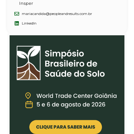
Insper
mariacandida@peopleandresults.com.br
LinkedIn