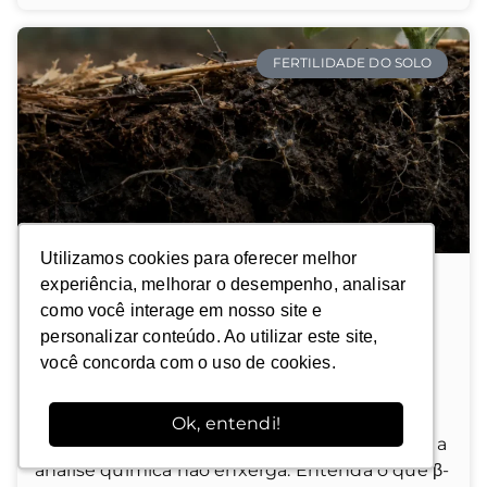
FERTILIDADE DO SOLO
Utilizamos cookies para oferecer melhor
Utilizamos cookies para oferecer melhor
experiência, melhorar o desempenho, analisar
experiência, melhorar o desempenho, analisar
Indicadores biológicos do solo: como
como você interage em nosso site e
como você interage em nosso site e
medir, interpretar e construir saúde
personalizar conteúdo. Ao utilizar este site,
personalizar conteúdo. Ao utilizar este site,
biológica no campo
você concorda com o uso de cookies.
você concorda com o uso de cookies.
Ok, entendi!
Ok, entendi!
Indicadores biológicos do solo revelam o que a
análise química não enxerga. Entenda o que β-