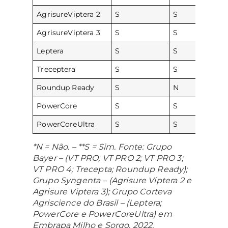
AgrisureViptera 2
S
S
AgrisureViptera 3
S
S
Leptera
S
S
Treceptera
S
S
Roundup Ready
S
N
PowerCore
S
S
PowerCoreUltra
S
S
*N = Não. – **S = Sim. Fonte: Grupo
Bayer – (VT PRO; VT PRO 2; VT PRO 3;
VT PRO 4; Trecepta; Roundup Ready);
Grupo Syngenta – (Agrisure Viptera 2 e
Agrisure Viptera 3); Grupo Corteva
Agriscience do Brasil – (Leptera;
PowerCore e PowerCoreUltra) em
Embrapa Milho e Sorgo, 2022.