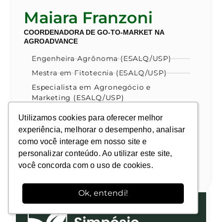
Maiara Franzoni
COORDENADORA DE GO-TO-MARKET NA
AGROADVANCE
Engenheira Agrônoma (ESALQ/USP)
Mestra em Fitotecnia (ESALQ/USP)
Especialista em Agronegócio e
Marketing (ESALQ/USP)
maiara.franzoni@stg-agroadvancecombr-stage.kinsta.cloud
Utilizamos cookies para oferecer melhor
Utilizamos cookies para oferecer melhor
experiência, melhorar o desempenho, analisar
experiência, melhorar o desempenho, analisar
Perfil do Linkedin
como você interage em nosso site e
como você interage em nosso site e
VER MAIS ARTIGOS DO
personalizar conteúdo. Ao utilizar este site,
personalizar conteúdo. Ao utilizar este site,
AUTOR
você concorda com o uso de cookies.
você concorda com o uso de cookies.
Ok, entendi!
Ok, entendi!