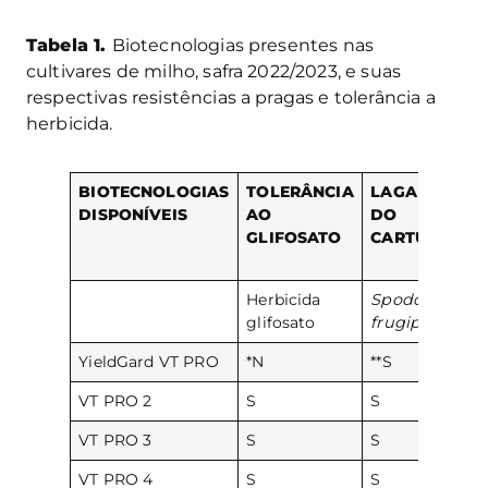
Tabela 1.
Biotecnologias presentes nas
cultivares de milho, safra 2022/2023, e suas
respectivas resistências a pragas e tolerância a
herbicida.
BIOTECNOLOGIAS
TOLERÂNCIA
LAGARTA
DISPONÍVEIS
AO
DO
GLIFOSATO
CARTUCHO
Herbicida
Spodoptera
glifosato
frugiperda
YieldGard VT PRO
*N
**S
VT PRO 2
S
S
VT PRO 3
S
S
VT PRO 4
S
S