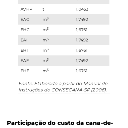
AVHP
t
1,0453
3
EAC
m
1,7492
3
EHC
m
1,6761
3
EAI
m
1,7492
3
EHI
m
1,6761
3
EAE
m
1,7492
3
EHE
m
1,6761
Fonte: Elaborado a partir do Manual de
Instruções do CONSECANA-SP (2006).
Participação do custo da cana-de-