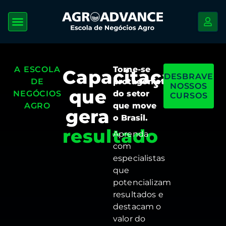
A ESCOLA
Torne-se
Capacitação
DESBRAVE
DE
protagonista
NOSSOS
que
NEGÓCIOS
do setor
CURSOS
AGRO
que move
gera
o Brasil.
progresso
Aprenda
com
especialistas
que
potencializam
resultados e
destacam o
valor do