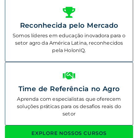
Reconhecida pelo Mercado
Somos líderes em educação inovadora para o
setor agro da América Latina, reconhecidos
pela HolonIQ.
Utilizamos cookies para oferecer melhor
Utilizamos cookies para oferecer melhor
experiência, melhorar o desempenho, analisar
experiência, melhorar o desempenho, analisar
Time de Referência no Agro
como você interage em nosso site e
como você interage em nosso site e
Aprenda com especialistas que oferecem
personalizar conteúdo. Ao utilizar este site,
personalizar conteúdo. Ao utilizar este site,
soluções práticas para os desafios reais do
você concorda com o uso de cookies.
você concorda com o uso de cookies.
setor
Ok, entendi!
Ok, entendi!
EXPLORE NOSSOS CURSOS