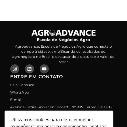
Agroadvance, Escola de Negócios Agro que conecta o
campo à cidade, amplificando os resultados do
agronegócio no Brasil e destacando a cultura e o valor do
setor
ENTRE EM CONTATO
Fale Conosco
WhatsApp
E-mail
Avenida Cezira Giovanoni Moretti, Nº 905, Térreo, Sala 01 -
Santa Rosa - Piracicaba/sp - CEP: 13414-157
LINKS
Utilizamos cookies para oferecer melhor
Utilizamos cookies para oferecer melhor
Programa de Indicação
experiência, melhorar o desempenho, analisar
experiência, melhorar o desempenho, analisar