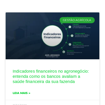
GESTÃO AGRÍCOLA
Indicadores financeiros no agronegócio:
entenda como os bancos avaliam a
saúde financeira da sua fazenda
LEIA MAIS »