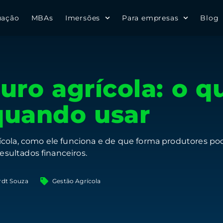
uação
MBAs
Imersões
Para empresas
Blog
uro agrícola: o q
quando usar
cola, como ele funciona e de que forma produtores pode
resultados financeiros.
rdt Souza
Gestão Agrícola