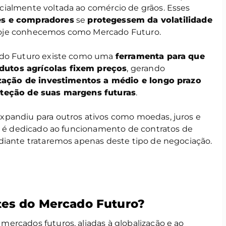
icialmente voltada ao comércio de grãos. Esses
es e compradores
se
protegessem da volatilidade
hoje conhecemos como Mercado Futuro.
ado Futuro existe como uma
ferramenta para que
utos agrícolas fixem preços
, gerando
ização de investimentos a médio e longo prazo
teção de suas margens futuras
.
xpandiu para outros ativos como moedas, juros e
go é dedicado ao funcionamento de contratos de
 diante trataremos apenas deste tipo de negociação.
tes do Mercado Futuro?
ercados futuros, aliadas à globalização e ao