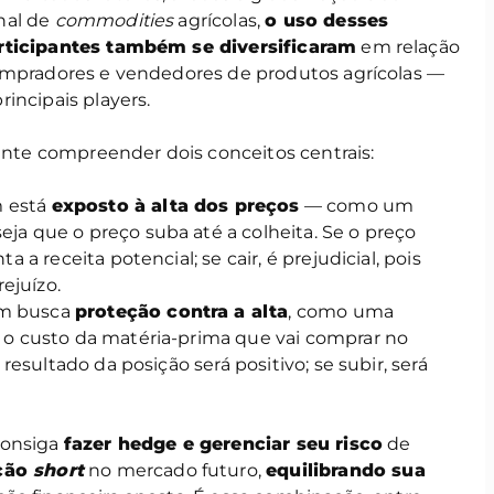
nal de
commodities
agrícolas,
o uso desses
articipantes também se diversificaram
em relação
compradores e vendedores de produtos agrícolas —
incipais players.
tante compreender dois conceitos centrais:
m está
exposto à alta dos preços
— como um
eja que o preço suba até a colheita. Se o preço
ta a receita potencial; se cair, é prejudicial, pois
ejuízo.
em busca
proteção contra a alta
, como uma
e o custo da matéria-prima que vai comprar no
o resultado da posição será positivo; se subir, será
onsiga
fazer hedge e gerenciar seu risco
de
ição
short
no mercado futuro,
equilibrando sua