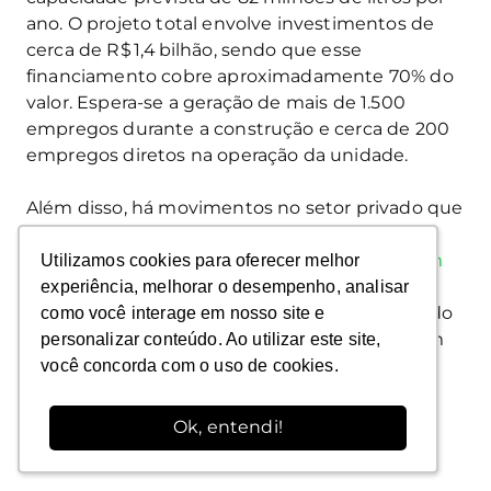
ano. O projeto total envolve investimentos de
cerca de R$ 1,4 bilhão, sendo que esse
financiamento cobre aproximadamente 70% do
valor. Espera-se a geração de mais de 1.500
empregos durante a construção e cerca de 200
empregos diretos na operação da unidade.
Além disso, há movimentos no setor privado que
mostram a expansão da bioenergia avançada
como estratégia de crescimento. Segundo
um
Utilizamos cookies para oferecer melhor
Utilizamos cookies para oferecer melhor
relatório do
Financial Times
, a
Raízen viu sua
experiência, melhorar o desempenho, analisar
experiência, melhorar o desempenho, analisar
receita dobrar entre 2019 e 2023
, fortalecendo
como você interage em nosso site e
como você interage em nosso site e
sua atuação no etanol de segunda geração em
personalizar conteúdo. Ao utilizar este site,
personalizar conteúdo. Ao utilizar este site,
resposta à demanda global por energia
você concorda com o uso de cookies.
você concorda com o uso de cookies.
renovável.
Ok, entendi!
Ok, entendi!