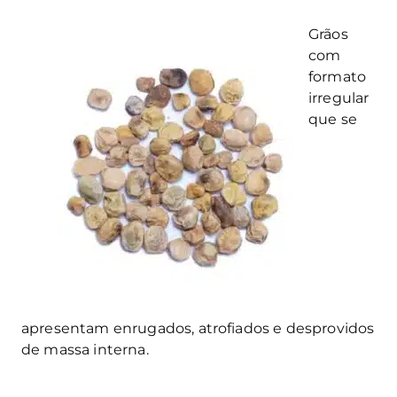
Grãos
com
formato
irregular
que se
apresentam
enrugados,
atrofiados
e desprovido
s
de massa
interna
.