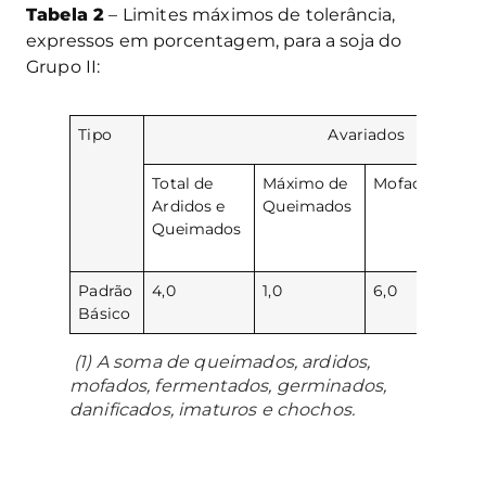
Tabela 2
– Limites máximos de tolerância,
expressos em porcentagem, para a soja do
Grupo II:
Tipo
Avariados
Total de
Máximo de
Mofados
Tot
Ardidos e
Queimados
(1)
Queimados
Padrão
4,0
1,0
6,0
8,0
Básico
(1) A soma de queimados, ardidos,
mofados, fermentados, germinados,
danificados, imaturos e chochos.