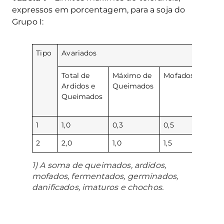
expressos em porcentagem, para a soja do
Grupo I:
Tipo
Avariados
Total de
Máximo de
Mofados
Total
Ardidos e
Queimados
(1)
Queimados
1
1,0
0,3
0,5
4,0
2
2,0
1,0
1,5
6,0
1) A soma de queimados, ardidos,
mofados, fermentados, germinados,
danificados, imaturos e chochos.