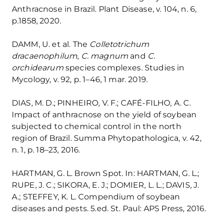
Anthracnose in Brazil. Plant Disease, v. 104, n. 6,
p.1858, 2020.
DAMM, U. et al. The
Colletotrichum
dracaenophilum
,
C. magnum
and
C.
orchidearum
species complexes. Studies in
Mycology, v. 92, p. 1–46, 1 mar. 2019.
DIAS, M. D.; PINHEIRO, V. F.; CAFÉ-FILHO, A. C.
Impact of anthracnose on the yield of soybean
subjected to chemical control in the north
region of Brazil. Summa Phytopathologica, v. 42,
n. 1, p. 18–23, 2016.
HARTMAN, G. L. Brown Spot. In: HARTMAN, G. L.;
RUPE, J. C.; SIKORA, E. J.; DOMIER, L. L.; DAVIS, J.
A.; STEFFEY, K. L. Compendium of soybean
diseases and pests. 5.ed. St. Paul: APS Press, 2016.