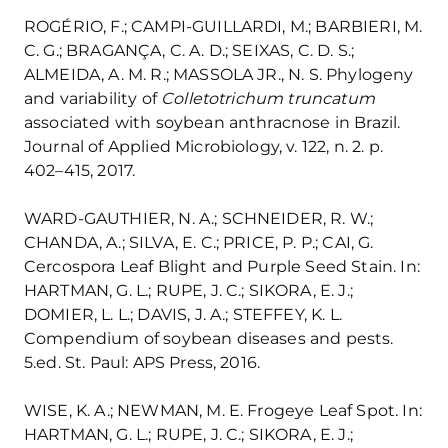
ROGÉRIO, F.; CAMPI-GUILLARDI, M.; BARBIERI, M.
C. G.; BRAGANÇA, C. A. D.; SEIXAS, C. D. S.;
ALMEIDA, A. M. R.; MASSOLA JR., N. S. Phylogeny
and variability of
Colletotrichum truncatum
associated with soybean anthracnose in Brazil.
Journal of Applied Microbiology, v. 122, n. 2. p.
402–415, 2017.
WARD-GAUTHIER, N. A.; SCHNEIDER, R. W.;
CHANDA, A.; SILVA, E. C.; PRICE, P. P.; CAI, G.
Cercospora Leaf Blight and Purple Seed Stain. In:
HARTMAN, G. L.; RUPE, J. C.; SIKORA, E. J.;
DOMIER, L. L.; DAVIS, J. A.; STEFFEY, K. L.
Compendium of soybean diseases and pests.
5.ed. St. Paul: APS Press, 2016.
WISE, K. A.; NEWMAN, M. E. Frogeye Leaf Spot. In:
HARTMAN, G. L.; RUPE, J. C.; SIKORA, E. J.;