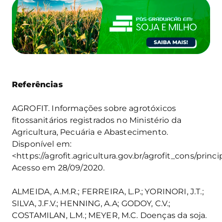
Referências
AGROFIT. Informações sobre agrotóxicos
fitossanitários registrados no Ministério da
Agricultura, Pecuária e Abastecimento.
Disponível em:
<https://agrofit.agricultura.gov.br/agrofit_cons/princ
Acesso em 28/09/2020.
ALMEIDA, A.M.R.; FERREIRA, L.P.; YORINORI, J.T.;
SILVA, J.F.V.; HENNING, A.A; GODOY, C.V.;
COSTAMILAN, L.M.; MEYER, M.C. Doenças da soja.