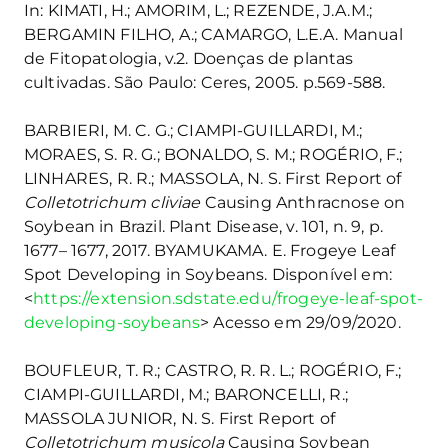
In: KIMATI, H.; AMORIM, L.; REZENDE, J.A.M.;
BERGAMIN FILHO, A.; CAMARGO, L.E.A. Manual
de Fitopatologia, v.2. Doenças de plantas
cultivadas. São Paulo: Ceres, 2005. p.569-588.
BARBIERI, M. C. G.; CIAMPI-GUILLARDI, M.;
MORAES, S. R. G.; BONALDO, S. M.; ROGÉRIO, F.;
LINHARES, R. R.; MASSOLA, N. S. First Report of
Colletotrichum cliviae
Causing Anthracnose on
Soybean in Brazil. Plant Disease, v. 101, n. 9, p.
1677– 1677, 2017. BYAMUKAMA. E. Frogeye Leaf
Spot Developing in Soybeans. Disponível em:
<
https://extension.sdstate.edu/frogeye-leaf-spot-
developing-soybeans
> Acesso em 29/09/2020.
BOUFLEUR, T. R.; CASTRO, R. R. L.; ROGÉRIO, F.;
CIAMPI-GUILLARDI, M.; BARONCELLI, R.;
MASSOLA JUNIOR, N. S. First Report of
Colletotrichum musicola
Causing Soybean