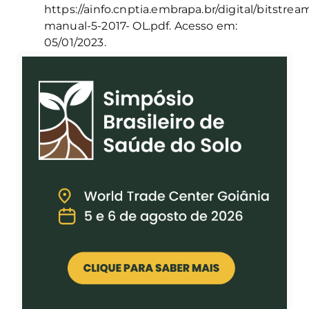
https://ainfo.cnptia.embrapa.br/digital/
bitstrea
manual-5-2017-
OL.pdf. Acesso em:
05/01/2023.