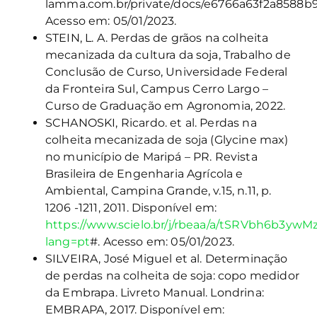
lamma.com.br/private/docs/e6766a63f2a8588b
Acesso em: 05/01/2023.
STEIN, L. A. Perdas de grãos na colheita
mecanizada da cultura da soja, Trabalho de
Conclusão de Curso, Universidade Federal
da Fronteira Sul, Campus Cerro Largo –
Curso de Graduação em Agronomia, 2022.
SCHANOSKI, Ricardo. et al. Perdas na
colheita mecanizada de soja (Glycine max)
no município de Maripá – PR. Revista
Brasileira de Engenharia Agrícola e
Ambiental, Campina Grande, v.15, n.11, p.
1206 -1211, 2011. Disponível em:
https://www.scielo.br/j/rbeaa/a/tSRVbh6b3ywM
lang=pt
#. Acesso em: 05/01/2023.
SILVEIRA, José Miguel et al. Determinação
de perdas na colheita de soja: copo medidor
da Embrapa. Livreto Manual. Londrina:
EMBRAPA, 2017. Disponível em: