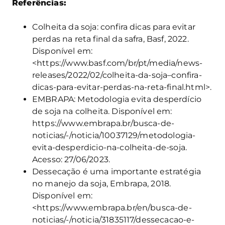
Referências:
Colheita da soja: confira dicas para evitar
perdas na reta final da safra, Basf, 2022.
Disponível em:
<https://www.basf.com/br/pt/media/news-
releases/2022/02/colheita-da-soja–confira-
dicas-para-evitar-perdas-na-reta-final.html>.
EMBRAPA: Metodologia evita desperdício
de soja na colheita. Disponível em:
https://www.embrapa.br/busca-de-
noticias/-/noticia/10037129/metodologia-
evita-desperdicio-na-colheita-de-soja.
Acesso: 27/06/2023.
Dessecação é uma importante estratégia
no manejo da soja, Embrapa, 2018.
Disponível em:
<https://www.embrapa.br/en/busca-de-
noticias/-/noticia/31835117/dessecacao-e-