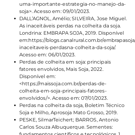
uma-importante-estrategia-no-manejo-da-
soja>. Acesso em: 09/01/2023.
DALL’AGNOL, Amélio; SILVEIRA, Jose Miguel.
As inaceitáveis perdas na colheita da soja.
Londrina: EMBRAPA SOJA, 2019. Disponível
em:https://blogs.canalrural.com.br/embrapasoja/
inaceitaveis-perdasna-colheita-da-soja/.
Acesso em: 06/01/2023.
Perdas de colheita em soja: principais
fatores envolvidos, Mais Soja, 2022.
Disponível em:
<https://maissoja.com.br/perdas-de-
colheita-em-soja-principais-fatores-
envolvidos/>. Acesso em: 07/01/2023.
Perdas na colheita da soja, Boletim Técnico
Soja e Milho, Aprosoja Mato Grosso, 2019.
PESKE, SilmarTeichert; BARROS, Antonio
Carlos Souza Albuquerque. Sementes:
fundamentos científicos e tecnológicos. 1.