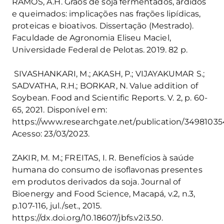
RAMOS, A.H. Grãos de soja fermentados, ardidos
e queimad
os: implicações nas frações lipídicas,
proteicas e bioativos.
Dissertação
(Mestrado).
Faculdade de Agronomia Eliseu Maciel,
Universidade Federal de Pelotas. 2019. 82 p.
SIVASHANKARI, M.; AKASH, P.; VIJAYAKUMAR S.;
SADVATHA, R.H.; BORKAR, N. Value addition of
Soybean. Food and Scientific Reports. V. 2, p. 60-
65, 2021. Disponível em:
https://www.researchgate.net/publication/34981035
Acesso: 23/03/2023.
ZAKIR, M. M.; FREITAS, I. R. Benefícios à saúde
humana do consumo de isoflavonas presentes
em produtos derivados da soja. Journal of
Bioenergy and Food Science, Macapá, v.2, n.3,
p.107-116, jul./set., 2015.
https://dx.doi.org/10.18607/jbfs.v2i3.50.