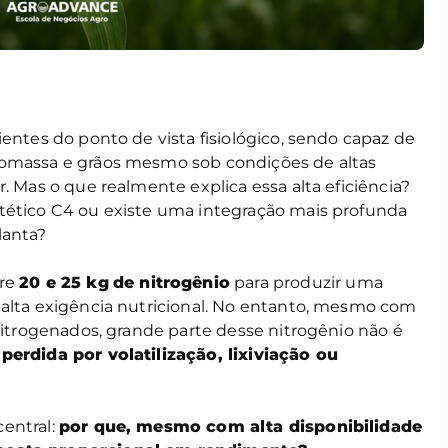
ientes do ponto de vista fisiológico, sendo capaz de
iomassa e grãos mesmo sob condições de altas
. Mas o que realmente explica essa alta eficiência?
tético C4 ou existe uma integração mais profunda
a planta?
tre
20 e 25 kg
de nitrogênio
para produzir uma
 alta exigência nutricional. No entanto, mesmo com
 nitrogenados, grande parte desse nitrogênio não é
o
perdida por volatilização, lixiviação ou
entral:
por que, mesmo com alta disponibilidade