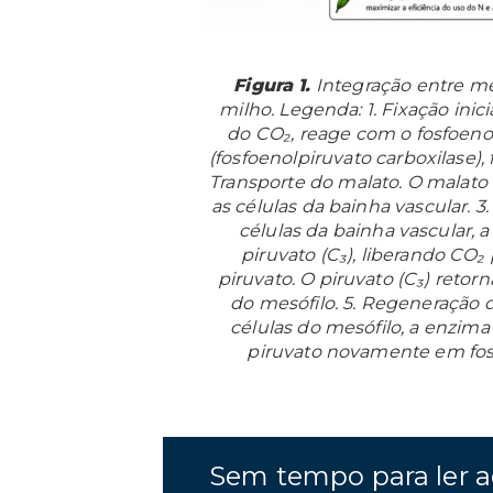
Figura 1.
Integração entre me
milho. Legenda: 1. Fixação inic
do CO₂, reage com o fosfoeno
(fosfoenolpiruvato carboxilase),
Transporte do malato. O malato 
as células da bainha vascular. 
células da bainha vascular,
piruvato (C₃), liberando CO₂
piruvato. O piruvato (C₃) retorn
do mesófilo. 5. Regeneração d
células do mesófilo, a enzima
piruvato novamente em fosfo
Sem tempo para ler a