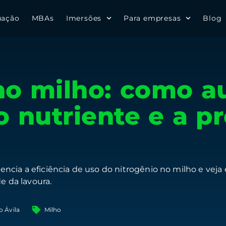
uação
MBAs
Imersões
Para empresas
Blog
no milho: como a
o nutriente e a p
cia a eficiência de uso do nitrogênio no milho e veja
e da lavoura.
o Ávila
Milho