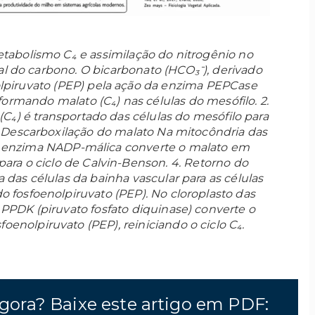
tabolismo C₄ e assimilação do nitrogênio no
ial do carbono. O bicarbonato (HCO₃⁻), derivado
lpiruvato (PEP) pela ação da enzima PEPCase
 formando malato (C₄) nas células do mesófilo. 2.
(C₄) é transportado das células do mesófilo para
3. Descarboxilação do malato Na mitocôndria das
 a enzima NADP-málica converte o malato em
 para o ciclo de Calvin-Benson. 4. Retorno do
a das células da bainha vascular para as células
o fosfoenolpiruvato (PEP). No cloroplasto das
 PPDK (piruvato fosfato diquinase) converte o
enolpiruvato (PEP), reiniciando o ciclo C₄.
gora? Baixe este artigo em PDF: