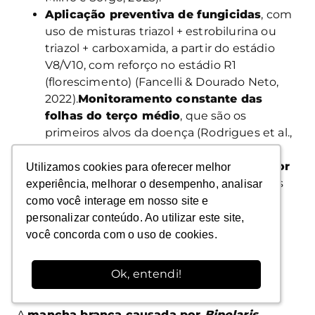
Aplicação preventiva de fungicidas
, com
uso de misturas triazol + estrobilurina ou
triazol + carboxamida, a partir do estádio
V8/V10, com reforço no estádio R1
(florescimento) (Fancelli & Dourado Neto,
2022).
Monitoramento constante das
folhas do terço médio
, que são os
primeiros alvos da doença (Rodrigues et al.,
2021).
Uso de semeadura em épocas de menor
Utilizamos cookies para oferecer melhor
Utilizamos cookies para oferecer melhor
risco climático
, evitando plantios tardios
experiência, melhorar o desempenho, analisar
experiência, melhorar o desempenho, analisar
que coincidem com condições mais
como você interage em nosso site e
como você interage em nosso site e
favoráveis à infecção (MAPA, 2023).
personalizar conteúdo. Ao utilizar este site,
personalizar conteúdo. Ao utilizar este site,
você concorda com o uso de cookies.
você concorda com o uso de cookies.
Ok, entendi!
Ok, entendi!
Mancha branca
A
mancha branca causada por
Bipolaris