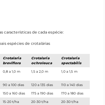
as características de cada espécie:
pais espécies de crotalárias
Crotalaria
Crotalaria
Crotalaria
breviflora
ochroleuca
spectabilis
0,8 a 1,0 m
1,5 a 2,0 m
1,0 a 1,5 m
90 a 100 dias
120 a 135 dias
110 a 140 dias
150 a 160 dias
175 a 190 dias
170 a 180 dias
15-20 t/ha
20-30 t/ha
20-30 t/ha