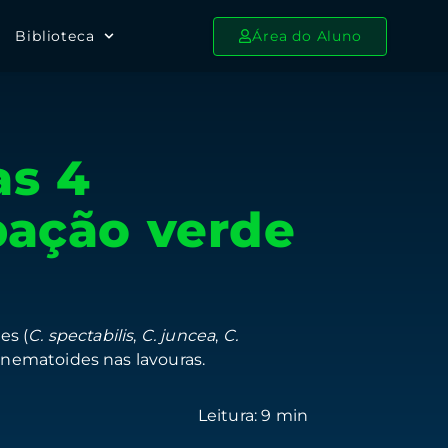
Biblioteca
Área do Aluno
as 4
bação verde
es (
C. spectabilis
,
C. juncea
,
C.
e nematoides nas lavouras.