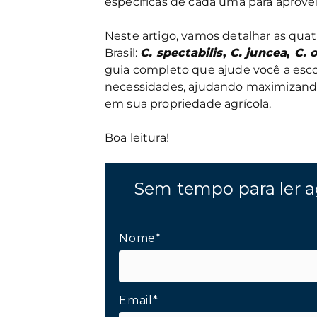
específicas de cada uma para aprove
Neste artigo, vamos detalhar as quatr
Brasil:
C. spectabilis
,
C. juncea
,
C. 
guia completo que ajude você a esco
necessidades, ajudando maximizando
em sua propriedade agrícola.
Boa leitura!
Sem tempo para ler a
Nome*
Email*