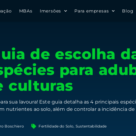
uação
MBAs
Imersões
Para empresas
Blog
guia de escolha d
espécies para adu
e culturas
ara sua lavoura! Este guia detalha as 4 principais espéci
em nutrientes ao solo, além de controlar a incidência d
aro Boschiero
Fertilidade do Solo
,
Sustentabilidade