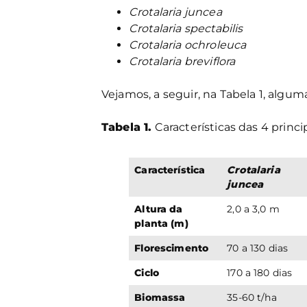
Crotalaria juncea
Crotalaria spectabilis
Crotalaria ochroleuca
Crotalaria breviflora
Vejamos, a seguir, na Tabela 1, algum
Tabela 1.
Características das 4 princi
Característica
Crotalaria
juncea
Altura da
2,0 a 3,0 m
planta (m)
Florescimento
70 a 130 dias
Ciclo
170 a 180 dias
Biomassa
35-60 t/ha