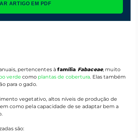
AR ARTIGO EM PDF
anuais, pertencentes à
família
Fabaceae
, muito
bo verde
como
plantas de cobertura
. Elas também
o para o gado.
imento vegetativo, altos níveis de produção de
 bem como pela capacidade de se adaptar bem a
o.
zadas são: