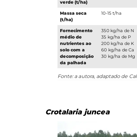
verde (t/ha)
Massa seca
10-15 t/ha
(t/ha)
Fornecimento
350 kg/ha de N
médio de
35 kg/ha de P
nutrientes ao
200 kg/ha de K
solo com a
60 kg/ha de Ca
decomposição
30 kg/ha de Mg
da palhada
Fonte: a autora, adaptado de Cal
Crotalaria juncea