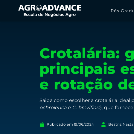
Pós-Grad
Crotalária: 
principais 
e rotação d
Saiba como escolher a crotalária ideal p
ochroleuca
e
C. breviflora
), que fornec
Publicado em
19/06/2024
Beatriz Nast