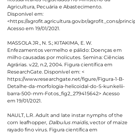
Agricultura, Pecuária e Abastecimento.
Disponível em:
<https://agrofit.agricultura.gov.br/agrofit_cons/princ
Acesso em 19/01/2021.
MASSOLA JR., N. S.; KITAKIMA, E. W.
Enfezamentos vermelho e pálido: Doenças em
milho causadas por molicutes. Semina: Ciências
Agrárias. v.22, n.2, 2004. Figura científica em
ResearchGate. Disponível em: <
https://www.researchgate.net/figure/Figura-1-B-
Detalhe-da-morfologia-helicoidal-do-S-kunkelii-
barra-500-mm-Fotos_fig2_279415642> Acesso
em 19/01/2021.
NAULT, L.R. Adult and late instar nymphs of the
corn leafhopper,
Dalbulus maidis
, vector of maize
rayado fino virus. Figura científica em