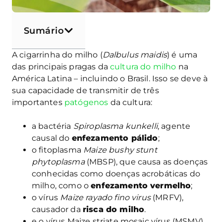
Sumário
A cigarrinha do milho (
Dalbulus maidis
) é uma
das principais pragas da
cultura do milho
na
América Latina – incluindo o Brasil. Isso se deve à
sua capacidade de transmitir de três
importantes
patógenos
da cultura:
a bactéria
Spiroplasma kunkelli
, agente
causal do
enfezamento pálido
;
o fitoplasma
Maize bushy stunt
phytoplasma
(MBSP), que causa as doenças
conhecidas como doenças acrobáticas do
milho, como o
enfezamento vermelho
;
o vírus
Maize rayado fino virus
(MRFV),
causador da
risca do milho
.
e o vírus Maize striate mosaic vírus (MSMV),