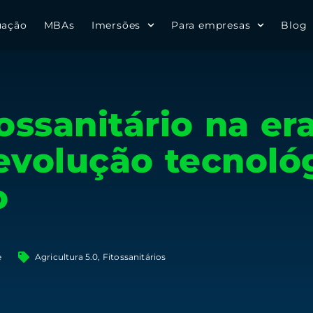
uação
MBAs
Imersões
Para empresas
Blog
ossanitário na er
revolução tecnoló
o
e
Agricultura 5.0
,
Fitossanitários