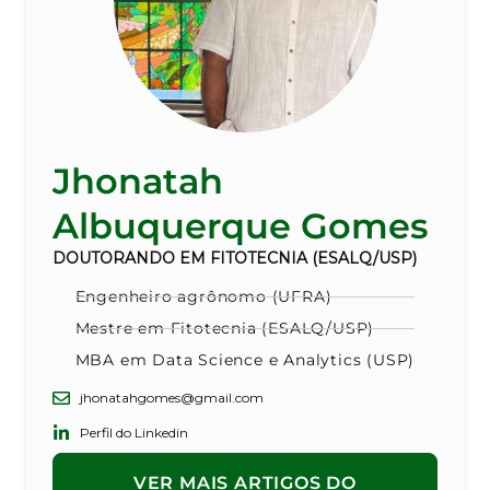
Jhonatah
Albuquerque Gomes
DOUTORANDO EM FITOTECNIA (ESALQ/USP)
Engenheiro agrônomo (UFRA)
Mestre em Fitotecnia (ESALQ/USP)
MBA em Data Science e Analytics (USP)
jhonatahgomes@gmail.com
Perfil do Linkedin
VER MAIS ARTIGOS DO