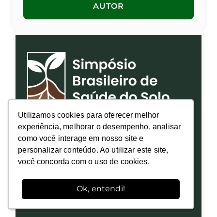
AUTOR
Utilizamos cookies para oferecer melhor
Utilizamos cookies para oferecer melhor
experiência, melhorar o desempenho, analisar
experiência, melhorar o desempenho, analisar
como você interage em nosso site e
como você interage em nosso site e
personalizar conteúdo. Ao utilizar este site,
personalizar conteúdo. Ao utilizar este site,
você concorda com o uso de cookies.
você concorda com o uso de cookies.
Ok, entendi!
Ok, entendi!