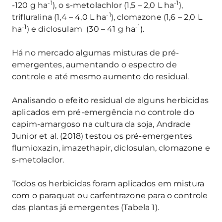
-1
-1
-120 g ha
), o s-metolachlor (1,5 – 2,0 L ha
),
-1
trifluralina (1,4 – 4,0 L ha
), clomazone (1,6 – 2,0 L
-1
-1
ha
) e diclosulam (30 – 41 g ha
).
Há no mercado algumas misturas de pré-
emergentes, aumentando o espectro de
controle e até mesmo aumento do residual.
Analisando o efeito residual de alguns herbicidas
aplicados em pré-emergência no controle do
capim-amargoso na cultura da soja, Andrade
Junior et al. (2018) testou os pré-emergentes
flumioxazin, imazethapir, diclosulan, clomazone e
s-metolaclor.
Todos os herbicidas foram aplicados em mistura
com o paraquat ou carfentrazone para o controle
das plantas já emergentes (Tabela 1).