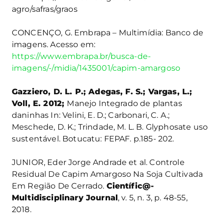
agro/safras/graos
CONCENÇO, G. Embrapa – Multimídia: Banco de
imagens. Acesso em:
https://www.embrapa.br/busca-de-
imagens/-/midia/1435001/capim-amargoso
Gazziero, D. L. P.; Adegas, F. S.; Vargas, L.;
Voll, E. 2012;
Manejo Integrado de plantas
daninhas In: Velini, E. D.; Carbonari, C. A.;
Meschede, D. K.; Trindade, M. L. B. Glyphosate uso
sustentável. Botucatu: FEPAF. p.185- 202.
JUNIOR, Eder Jorge Andrade et al. Controle
Residual De Capim Amargoso Na Soja Cultivada
Em Região De Cerrado.
Científic@-
Multidisciplinary Journal
, v. 5, n. 3, p. 48-55,
2018.