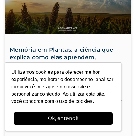
Memória em Plantas: a ciência que
explica como elas aprendem,
esquecem e se protegem
Utilizamos cookies para oferecer melhor
Utilizamos cookies para oferecer melhor
experiência, melhorar o desempenho, analisar
experiência, melhorar o desempenho, analisar
Plantas não têm cérebro, mas guardam
como você interage em nosso site e
como você interage em nosso site e
experiências passadas e as usam para decidir
personalizar conteúdo. Ao utilizar este site,
personalizar conteúdo. Ao utilizar este site,
como reagir no futuro. A memória em plantas
você concorda com o uso de cookies.
você concorda com o uso de cookies.
ajuda a explicar
Ok, entendi!
Ok, entendi!
Leia mais »