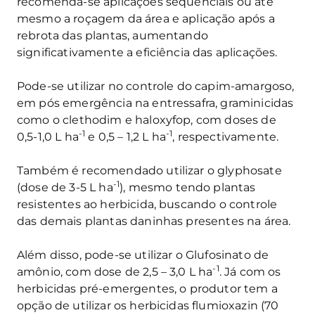
recomenda-se aplicações sequenciais ou até
mesmo a roçagem da área e aplicação após a
rebrota das plantas, aumentando
significativamente a eficiência das aplicações.
Pode-se utilizar no controle do capim-amargoso,
em pós emergência na entressafra, graminicidas
como o clethodim e haloxyfop, com doses de
-1
-1
0,5-1,0 L ha
e 0,5 – 1,2 L ha
, respectivamente.
Também é recomendado utilizar o glyphosate
-1
(dose de 3-5 L ha
), mesmo tendo plantas
resistentes ao herbicida, buscando o controle
das demais plantas daninhas presentes na área.
Além disso, pode-se utilizar o Glufosinato de
-1
amônio, com dose de 2,5 – 3,0 L ha
. Já com os
herbicidas pré-emergentes, o produtor tem a
opção de utilizar os herbicidas flumioxazin (70