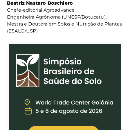
Beatriz Nastaro Boschiero
Chefe-editorial Agroadvance
Engenheira Agrônoma (UNESP/Botucatu),
Mestra e Doutora em Solos e Nutrição de Plantas
(ESALQ/USP)