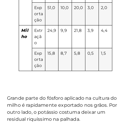
Exp
51,0
10,0
20,0
3,0
2,0
orta
ção
Mil
Extr
24,9
9,9
21,8
3,9
4,4
ho
açã
o
Exp
15,8
8,7
5,8
0,5
1,5
orta
ção
Grande parte do fósforo aplicado na cultura do
milho é rapidamente exportado nos grãos. Por
outro lado, o potássio costuma deixar um
residual riquíssimo na palhada.