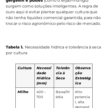
gergelim e pulses
(como o feijão-mungo)
surgem como soluções inteligentes. A regra de
ouro aqui é evitar plantar qualquer cultura que
não tenha liquidez comercial garantida, para não
trocar o risco agronômico pelo risco de mercado.
Tabela 1.
Necessidade hídrica e tolerância à seca
por cultura
Cultura
Necessi
Tolerân
Observa
dade
cia à
ção
Hídrica
Seca
Estratég
(mm)
ica
Milho
400 –
Baixa/M
Alto
700
édia
potencia
l, alta
demand