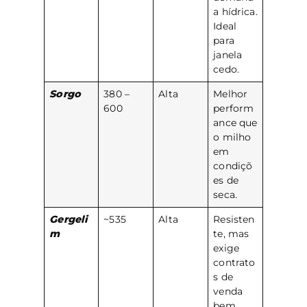
a hídrica.
Ideal
para
janela
cedo.
Sorgo
380 –
Alta
Melhor
600
perform
ance que
o milho
em
condiçõ
es de
seca.
Gergeli
~535
Alta
Resisten
m
te, mas
exige
contrato
s de
venda
bem