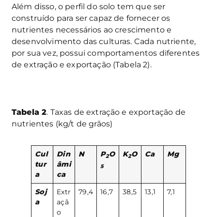
Além disso, o perfil do solo tem que ser
construído para ser capaz de fornecer os
nutrientes necessários ao crescimento e
desenvolvimento das culturas. Cada nutriente,
por sua vez, possui comportamentos diferentes
de extração e exportação (Tabela 2).
Tabela 2
. Taxas de extração e exportação de
nutrientes (kg/t de grãos)
Cul
Din
N
P
O
K
O
Ca
Mg
2
2
tur
âmi
5
a
ca
Soj
Extr
79,4
16,7
38,5
13,1
7,1
a
açã
o