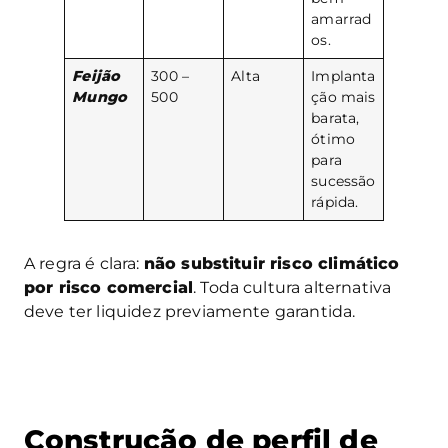
amarrad
os.
Feijão
300 –
Alta
Implanta
Mungo
500
ção mais
barata,
ótimo
para
sucessão
rápida.
A regra é clara:
não substituir risco climático
por risco comercial
. Toda cultura alternativa
deve ter liquidez previamente garantida.
Construção de perfil de