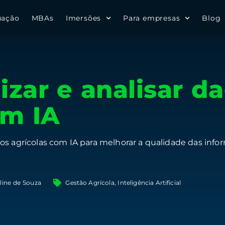
uação
MBAs
Imersões
Para empresas
Blog
zar e analisar d
om IA
os agrícolas com IA para melhorar a qualidade das info
line de Souza
Gestão Agrícola
,
Inteligência Artificial