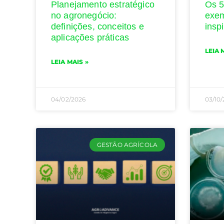
Planejamento estratégico
Os 5
no agronegócio:
exem
definições, conceitos e
insp
aplicações práticas
LEIA 
LEIA MAIS »
04/02/2026
03/10
GESTÃO AGRÍCOLA