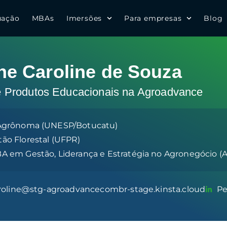
uação
MBAs
Imersões
Para empresas
Blog
ne Caroline de Souza
e Produtos Educacionais na Agroadvance
Agrônoma (UNESP/Botucatu)
o Florestal (UFPR)
 em Gestão, Liderança e Estratégia no Agronegócio (
aroline@stg-agroadvancecombr-stage.kinsta.cloud
Pe