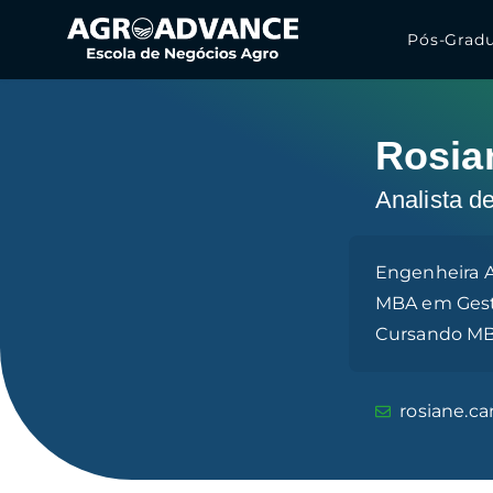
Pós-Grad
Rosia
Analista d
Engenheira 
MBA em Gestã
Cursando MBA
rosiane.c