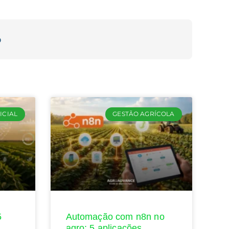
o
ICIAL
GESTÃO AGRÍCOLA
5
Automação com n8n no
agro: 5 aplicações