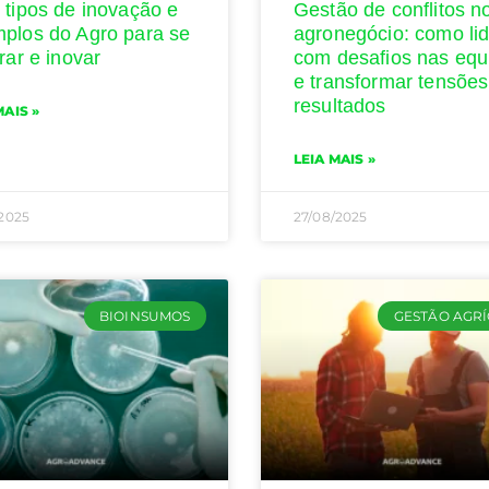
 tipos de inovação e
Gestão de conflitos n
plos do Agro para se
agronegócio: como lid
irar e inovar
com desafios nas equ
e transformar tensõe
resultados
MAIS »
LEIA MAIS »
/2025
27/08/2025
BIOINSUMOS
GESTÃO AGR