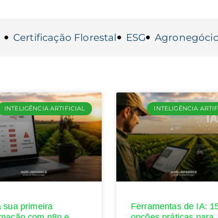
Certificação Florestal
ESG
Agronegóci
INTELIGÊNCIA ARTIFICIAL
INTELIGÊNCIA ARTIF
 sua primeira
Ferramentas de IA: 1
mação com n8n e
opções práticas para