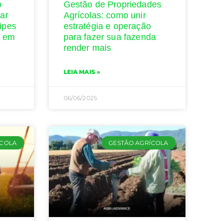
o
Gestão de Propriedades
ar
Agrícolas: como unir
ipes
estratégia e operação
s em
para fazer sua fazenda
render mais
LEIA MAIS »
06/06/2025
ÍCOLA
GESTÃO AGRÍCOLA