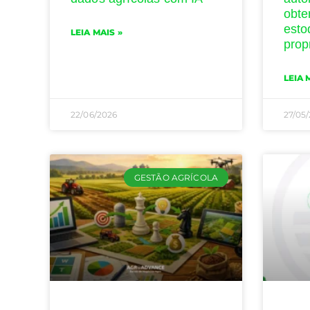
obte
esto
LEIA MAIS »
prop
LEIA 
22/06/2026
27/05
GESTÃO AGRÍCOLA