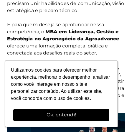
precisam unir habilidades de comunicação, visão
estratégica e preparo técnico.
E para quem deseja se aprofundar nessa
competência, o
MBA em Liderança, Gestão e
Estratégia no Agronegócio da Agroadvance
oferece uma formação completa, prática e
conectada aos desafios reais do setor.
O curso faz toda a preparação dos profissionais,
Utilizamos cookies para oferecer melhor
Utilizamos cookies para oferecer melhor
para que possam enfrentar os desafios do setor,
experiência, melhorar o desempenho, analisar
experiência, melhorar o desempenho, analisar
de maneira prática, real e com estratégia. Investir
como você interage em nosso site e
como você interage em nosso site e
no desenvolvimento profissional é essencial para
personalizar conteúdo. Ao utilizar este site,
personalizar conteúdo. Ao utilizar este site,
construção de um agronegócio mais produtivo e
você concorda com o uso de cookies.
você concorda com o uso de cookies.
preparado.
Ok, entendi!
Ok, entendi!