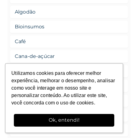
Algodão
Bioinsumos
Café
Cana-de-açúcar
Feijão
Utilizamos cookies para oferecer melhor
Utilizamos cookies para oferecer melhor
experiência, melhorar o desempenho, analisar
experiência, melhorar o desempenho, analisar
Fertilidade do Solo
como você interage em nosso site e
como você interage em nosso site e
personalizar conteúdo. Ao utilizar este site,
personalizar conteúdo. Ao utilizar este site,
Fisiologia vegetal
você concorda com o uso de cookies.
você concorda com o uso de cookies.
Fitossanitários
Ok, entendi!
Ok, entendi!
Gestão Agrícola