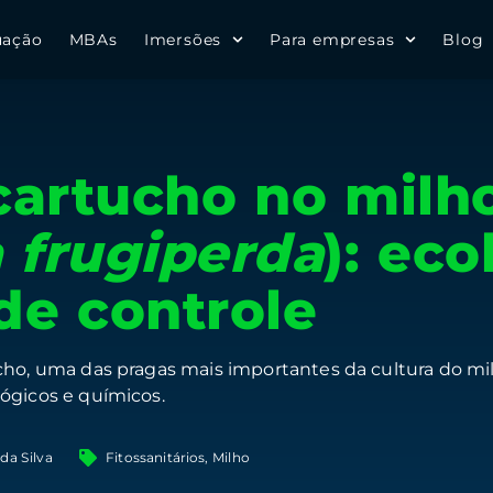
uação
MBAs
Imersões
Para empresas
Blog
cartucho no milh
 frugiperda
): eco
de controle
ho, uma das pragas mais importantes da cultura do milh
ógicos e químicos.
 da Silva
Fitossanitários
,
Milho