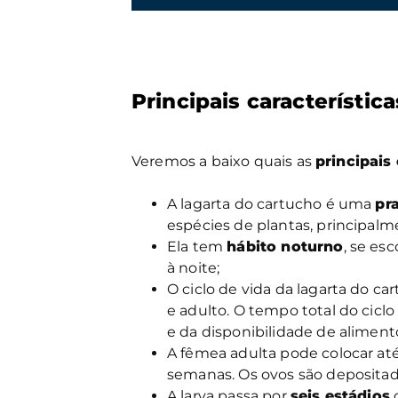
Principais característic
Veremos a baixo quais as
principais 
A lagarta do cartucho é uma
pr
espécies de plantas, principalm
Ela tem
hábito noturno
, se es
à noite;
O ciclo de vida da lagarta do c
e adulto. O tempo total do ciclo
e da disponibilidade de aliment
A fêmea adulta pode colocar at
semanas. Os ovos são depositado
A larva passa por
seis estádios