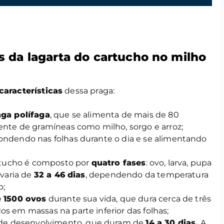
as da lagarta do cartucho no milho
características
dessa praga:
aga polífaga
, que se alimenta de mais de 80
ente de gramíneas como milho, sorgo e arroz;
condendo nas folhas durante o dia e se alimentando
artucho é composto por
quatro fases
: ovo, larva, pupa
 varia de
32 a 46 dias
, dependendo da temperatura
o;
é
1500 ovos
durante sua vida, que dura cerca de três
s em massas na parte inferior das folhas;
de desenvolvimento, que duram de
14 a 30 dias.
A