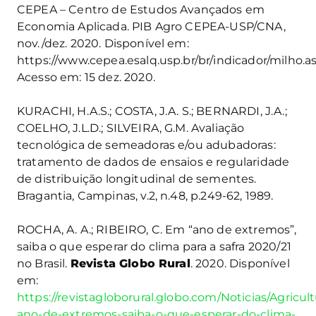
CEPEA – Centro de Estudos Avançados em
Economia Aplicada. PIB Agro CEPEA-USP/CNA,
nov./dez. 2020. Disponível em:
https://www.cepea.esalq.usp.br/br/indicador/milho.a
Acesso em: 15 dez. 2020.
KURACHI, H.A.S.; COSTA, J.A. S.; BERNARDI, J.A.;
COELHO, J.L.D.; SILVEIRA, G.M. Avaliação
tecnológica de semeadoras e/ou adubadoras:
tratamento de dados de ensaios e regularidade
de distribuição longitudinal de sementes.
Bragantia, Campinas, v.2, n.48, p.249-62, 1989.
ROCHA, A. A.; RIBEIRO, C. Em “ano de extremos”,
saiba o que esperar do clima para a safra 2020/21
no Brasil.
Revista Globo Rural
. 2020. Disponível
em:
https://revistagloborural.globo.com/Noticias/Agricul
ano-de-extremos-saiba-o-que-esperar-do-clima-