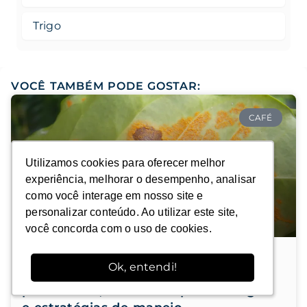
Trigo
VOCÊ TAMBÉM PODE GOSTAR:
CAFÉ
Utilizamos cookies para oferecer melhor
Utilizamos cookies para oferecer melhor
experiência, melhorar o desempenho, analisar
experiência, melhorar o desempenho, analisar
como você interage em nosso site e
como você interage em nosso site e
personalizar conteúdo. Ao utilizar este site,
personalizar conteúdo. Ao utilizar este site,
você concorda com o uso de cookies.
você concorda com o uso de cookies.
Ok, entendi!
Ok, entendi!
Ferrugem do cafeeiro: fisiologia do
parasitismo, dinâmica epidemiológica