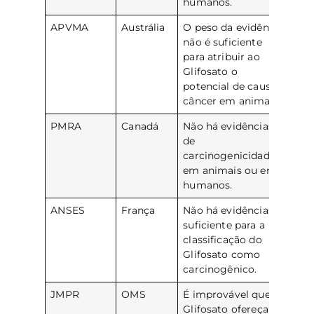
humanos.
APVMA
Austrália
O peso da evidência
não é suficiente
para atribuir ao
Glifosato o
potencial de causar
câncer em animais
PMRA
Canadá
Não há evidências
de
carcinogenicidade
em animais ou em
humanos.
ANSES
França
Não há evidências
suficiente para a
classificação do
Glifosato como
carcinogênico.
JMPR
OMS
É improvável que o
Glifosato ofereça