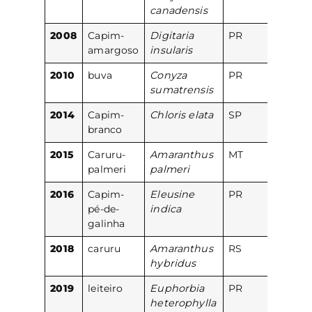
canadensis
2008
Capim-
Digitaria
PR
amargoso
insularis
2010
buva
Conyza
PR
sumatrensis
2014
Capim-
Chloris elata
SP
branco
2015
Caruru-
Amaranthus
MT
palmeri
palmeri
2016
Capim-
Eleusine
PR
pé-de-
indica
galinha
2018
caruru
Amaranthus
RS
hybridus
2019
leiteiro
Euphorbia
PR
heterophylla