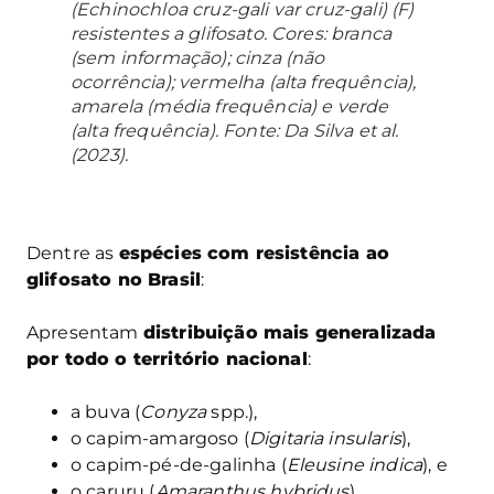
(
Echinochloa cruz-gali var cruz-gali
) (F)
resistentes a glifosato. Cores: branca
(sem informação); cinza (não
ocorrência); vermelha (alta frequência),
amarela (média frequência) e verde
(alta frequência). Fonte: Da Silva et al.
(2023).
Dentre as
espécies com resistência ao
glifosato no Brasil
:
Apresentam
distribuição mais generalizada
por todo o território nacional
:
a buva (
Conyza
spp.),
o capim-amargoso (
Digitaria insularis
),
o capim-pé-de-galinha (
Eleusine indica
), e
o caruru (
Amaranthus hybridus
)