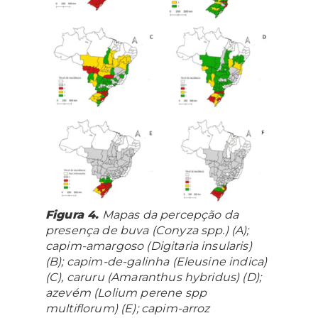
Figura 4.
Mapas da percepção da
presença de buva (
Conyza
spp.) (A);
capim-amargoso (
Digitaria insularis
)
(B); capim-de-galinha (
Eleusine indica
)
(C), caruru (
Amaranthus hybridus
) (D);
azevém (
Lolium perene spp
multiflorum
) (E); capim-arroz