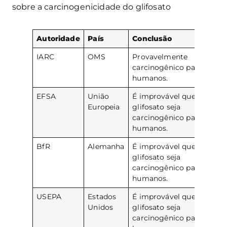
sobre a carcinogenicidade do glifosato
Autoridade
País
Conclusão
IARC
OMS
Provavelmente
carcinogênico para
humanos.
EFSA
União
É improvável que o
Europeia
glifosato seja
carcinogênico para
humanos.
BfR
Alemanha
É improvável que o
glifosato seja
carcinogênico para
humanos.
USEPA
Estados
É improvável que o
Unidos
glifosato seja
carcinogênico para