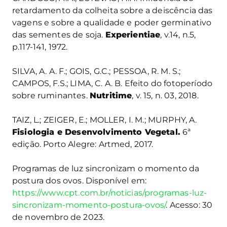
retardamento da colheita sobre a deiscência das
vagens e sobre a qualidade e poder germinativo
das sementes de soja.
Experientiae
, v.14, n.5,
p.117-141, 1972.
SILVA, A. A. F.; GOIS, G.C.; PESSOA, R. M. S.;
CAMPOS, F.S.; LIMA, C. A. B. Efeito do fotoperíodo
sobre ruminantes.
Nutritime
, v. 15, n. 03, 2018.
TAIZ, L.; ZEIGER, E.; MOLLER, I. M.; MURPHY, A.
Fisiologia e Desenvolvimento Vegetal.
6ª
edição. Porto Alegre: Artmed, 2017.
Programas de luz sincronizam o momento da
postura dos ovos. Disponível em:
https://www.cpt.com.br/noticias/programas-luz-
sincronizam-momento-postura-ovos/
. Acesso: 30
de novembro de 2023.