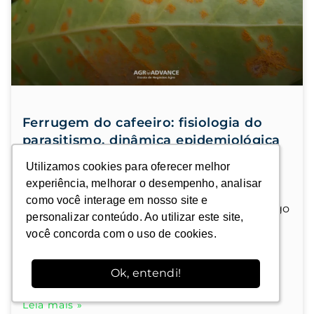
Ferrugem do cafeeiro: fisiologia do
parasitismo, dinâmica epidemiológica
e estratégias de manejo
Utilizamos cookies para oferecer melhor
Utilizamos cookies para oferecer melhor
experiência, melhorar o desempenho, analisar
experiência, melhorar o desempenho, analisar
como você interage em nosso site e
como você interage em nosso site e
Entenda a ferrugem do cafeeiro: como o fungo
personalizar conteúdo. Ao utilizar este site,
personalizar conteúdo. Ao utilizar este site,
Hemileia vastatrix infecta a planta, seus
você concorda com o uso de cookies.
você concorda com o uso de cookies.
impactos fisiológicos e as estratégias de
manejo integrado.
Ok, entendi!
Ok, entendi!
Leia mais »