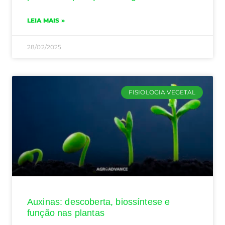
LEIA MAIS »
28/02/2025
FISIOLOGIA VEGETAL
Auxinas: descoberta, biossíntese e
função nas plantas