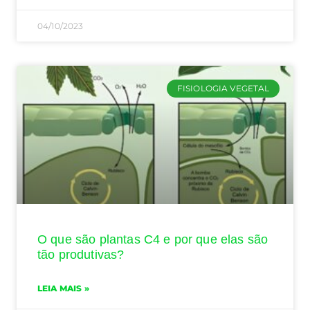
04/10/2023
FISIOLOGIA VEGETAL
O que são plantas C4 e por que elas são
tão produtivas?
LEIA MAIS »