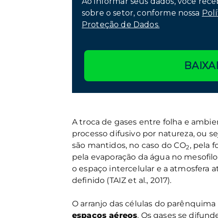
Ao informar seus dados, você rece
sobre o setor, conforme nossa
Polí
Proteção de Dados.
BAIXA
A troca de gases entre folha e amb
processo difusivo por natureza, ou 
são mantidos, no caso do CO
, pela 
2
pela evaporação da água no mesofilo 
o espaço intercelular e a atmosfera 
definido (TAIZ et al., 2017).
O arranjo das células do parênquima 
espaços aéreos
. Os gases se difun