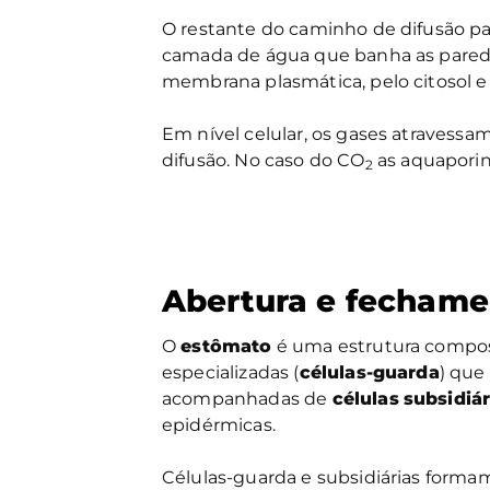
O restante do caminho de difusão para
camada de água que banha as paredes
membrana plasmática, pelo citosol e 
Em nível celular, os gases atravessa
difusão. No caso do CO
as aquaporin
2
Abertura e fechame
O
estômato
é uma estrutura compos
especializadas (
células-guarda
) que
acompanhadas de
células
subsidiár
epidérmicas.
Células-guarda e subsidiárias form