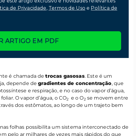
be este artigo exclusivo e novidades relevantes
tica de Privacidade
,
Termos de Uso
e
Política de
R ARTIGO EM PDF
iente é chamada de
trocas
gasosas
. Este é um
seja, depende de
gradientes de concentração
, que
fotossíntese e respiração, e no caso do vapor d’água,
foliar. O vapor d’água, o CO
e o O
se movem entre
2
2
através dos estômatos, ao longo de um trajeto bem
nas folhas possibilita um sistema interconectado de
dem pelo ar milhares de vezes mais rápidos do que