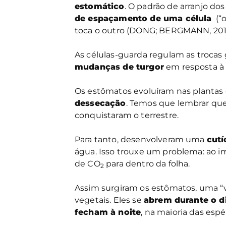
estomático
. O padrão de arranjo d
de espaçamento de uma célula
(“o
toca o outro (DONG; BERGMANN, 201
As células-guarda regulam as trocas 
mudanças de turgor
em resposta à l
Os estômatos evoluíram nas plantas
dessecação
. Temos que lembrar que
conquistaram o terrestre.
Para tanto, desenvolveram uma
cutí
água. Isso trouxe um problema: ao i
de CO
para dentro da folha.
2
Assim surgiram os estômatos, uma “v
vegetais. Eles se
abrem durante o d
fecham à noite
, na maioria das espé