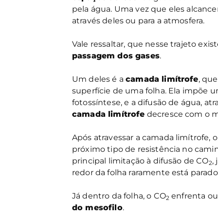
pela água. Uma vez que eles alcanc
através deles ou para a atmosfera.
Vale ressaltar, que nesse trajeto 
passagem dos gases
.
Um deles é a
camada limítrofe
, qu
superfície de uma folha. Ela impõe u
fotossíntese, e a difusão de água, at
camada limítrofe
decresce com o me
Após atravessar a camada limítrofe, 
próximo tipo de resistência no camin
principal limitação à difusão de CO
,
2
redor da folha raramente está parado,
Já dentro da folha, o CO
enfrenta out
2
do mesofilo
.