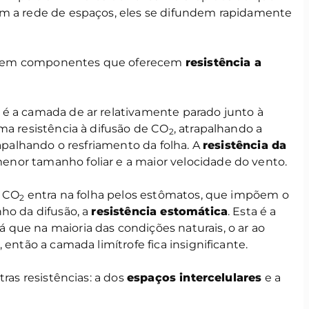
em a rede de espaços, eles se difundem rapidamente
existem componentes que oferecem
resistência a
e é a camada de ar relativamente parado junto à
ma resistência à difusão de CO
, atrapalhando a
2
rapalhando o resfriamento da folha. A
resistência da
nor tamanho foliar e a maior velocidade do vento.
o CO
entra na folha pelos estômatos, que impõem o
2
ho da difusão, a
resistência estomática
. Esta é a
 já que na maioria das condições naturais, o ar ao
 então a camada limítrofe fica insignificante.
ras resistências: a dos
espaços intercelulares
e a