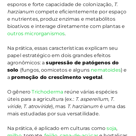
esporos e forte capacidade de colonização,
T.
harzianum
compete eficientemente por espaço
e nutrientes, produz enzimas e metabólitos
bioativos e interage diretamente com plantas e
outros microrganismos
.
Na prática, essas características explicam seu
papel estratégico em dois grandes efeitos
agronômicos: a
supressão de patógenos do
solo
(fungos, oomicetos e alguns
nematoides
) e
a
promoção do crescimento vegetal
.
O gênero
Trichoderma
reúne várias espécies
úteis para a agricultura (ex.:
T. asperellum
,
T.
viride
,
T. atroviride
), mas
T. harzianum
é uma das
mais estudadas por sua versatilidade.
Na prática, é aplicado em culturas como
soja
,
milho
, tomate,
feijão
,
cana-de-açúcar
e hortaliças