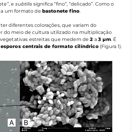
ete”, e
subtilis
significa “fino”, “delicado”. Como o
ta um formato de
bastonete fino
.
ter diferentes colorações, que variam do
r do meio de cultura utilizado na multiplicação
s vegetativas estreitas que medem de
2
a
3 µm
. É
r
esporos centrais de formato cilíndrico
(Figura 1).