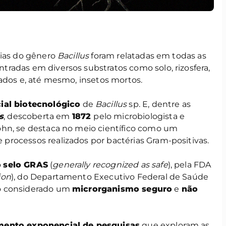
rias do gênero
Bacillus
foram relatadas em todas as
radas em diversos substratos como solo, rizosfera,
ados e, até mesmo, insetos mortos.
ial biotecnológico
de
Bacillus
sp. E, dentre as
s
, descoberta em
1872
pelo microbiologista e
ohn, se destaca no meio científico como um
 processos realizados por bactérias Gram-positivas.
o
selo GRAS
(
generally recognized as safe
), pela FDA
ion
), do Departamento Executivo Federal de Saúde
o considerado um
microrganismo seguro
e
não
mento exponencial de pesquisas
que exploram as