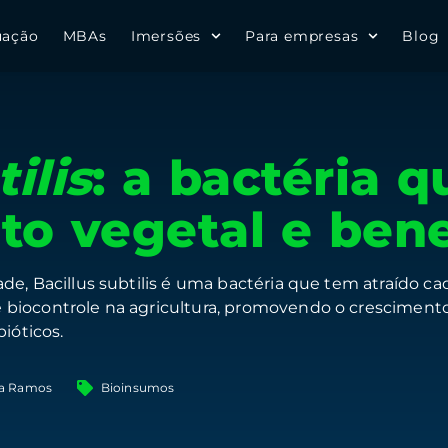
uação
MBAs
Imersões
Para empresas
Blog
ilis
: a bactéria 
to vegetal e bene
e, Bacillus subtilis é uma bactéria que tem atraído cad
biocontrole na agricultura, promovendo o crescimento
ióticos.
va Ramos
Bioinsumos