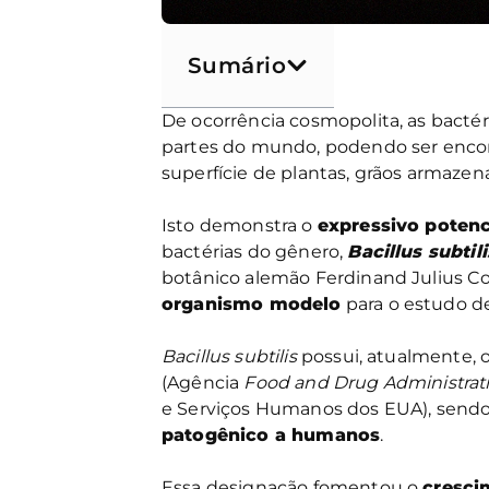
Sumário
De ocorrência cosmopolita, as bacté
partes do mundo, podendo ser encont
superfície de plantas, grãos armazen
Isto demonstra o
expressivo potenc
bactérias do gênero,
Bacillus subtili
botânico alemão Ferdinand Julius C
organismo modelo
para o estudo de
Bacillus subtilis
possui, atualmente, 
(Agência
Food and Drug Administrat
e Serviços Humanos dos EUA), send
patogênico a humanos
.
Essa designação fomentou o
cresci