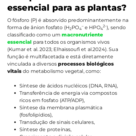
essencial para as plantas?
O fósforo (P) é absorvido predominantemente na
–
2-
forma de ânion fosfato (H
PO
e HPO
), sendo
2
4
4
classificado como um
macronutriente
essencial
para todos os organismos vivos
(Kumar et al. 2023; Elhaissoufi et al.2024). Sua
função é multifacetada e está diretamente
vinculada a diversos
processos biológicos
vitais
do metabolismo vegetal, como:
Síntese de ácidos nucléicos (DNA, RNA),
Transferência de energia via compostos
ricos em fosfato (ATP/ADP),
Síntese da membrana plasmática
(fosfolipídios),
Transdução de sinais celulares,
Síntese de proteínas,