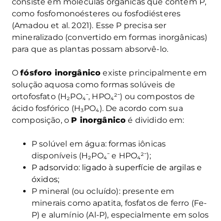
consiste em moléculas orgânicas que contêm P,
como fosfomonoésteres ou fosfodiésteres
(Amadou et al. 2021). Esse P precisa ser
mineralizado (convertido em formas inorgânicas)
para que as plantas possam absorvê-lo.
O
fósforo inorgânico
existe principalmente em
solução aquosa como formas solúveis de
ortofosfato (H₂PO₄⁻, HPO₄²⁻) ou compostos de
ácido fosfórico (H₃PO₄). De acordo com sua
composição, o
P inorgânico
é dividido em:
P solúvel em água: formas iônicas
disponíveis (H₂PO₄⁻ e HPO₄²⁻);
P adsorvido: ligado à superfície de argilas e
óxidos;
P mineral (ou ocluído): presente em
minerais como apatita, fosfatos de ferro (Fe-
P) e alumínio (Al-P), especialmente em solos