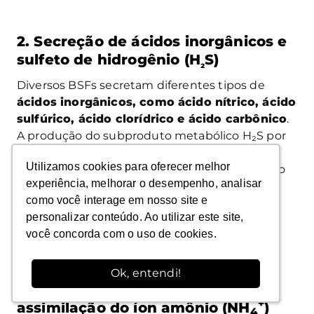
2. Secreção de ácidos inorgânicos e
sulfeto de hidrogênio (H
S)
₂
Diversos BSFs secretam diferentes tipos de
ácidos inorgânicos, como ácido nítrico, ácido
sulfúrico, ácido clorídrico e ácido carbônico
.
A produção do subproduto metabólico H₂S por
bactérias sulfurosas e acidófilas facilita a
Utilizamos cookies para oferecer melhor
Utilizamos cookies para oferecer melhor
produção de sulfato ferroso por meio da reação
experiência, melhorar o desempenho, analisar
experiência, melhorar o desempenho, analisar
com fosfato férrico, liberando assim o fósforo
como você interage em nosso site e
como você interage em nosso site e
ligado.
personalizar conteúdo. Ao utilizar este site,
personalizar conteúdo. Ao utilizar este site,
você concorda com o uso de cookies.
você concorda com o uso de cookies.
Ok, entendi!
Ok, entendi!
3. Extrusão do próton via
+
assimilação do íon amônio (NH
)
4