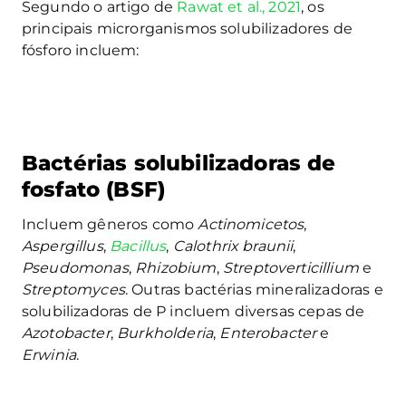
Segundo o artigo de
Rawat et al., 2021
, os
principais microrganismos solubilizadores de
fósforo incluem:
Bactérias solubilizadoras de
fosfato (BSF)
Incluem gêneros como
Actinomicetos
,
Aspergillus
,
Bacillus
,
Calothrix braunii
,
Pseudomonas
,
Rhizobium
,
Streptoverticillium
e
Streptomyces
. Outras bactérias mineralizadoras e
solubilizadoras de P incluem diversas cepas de
Azotobacter
,
Burkholderia
,
Enterobacter
e
Erwinia
.