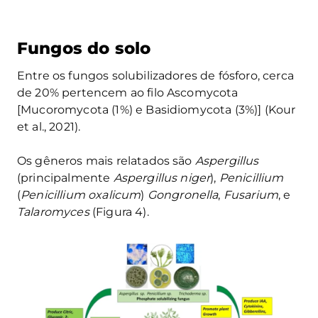
Fungos do solo
Entre os fungos solubilizadores de fósforo, cerca
de 20% pertencem ao filo Ascomycota
[Mucoromycota (1%) e Basidiomycota (3%)] (Kour
et al., 2021).
Os gêneros mais relatados são
Aspergillus
(principalmente
Aspergillus niger
),
Penicillium
(
Penicillium oxalicum
)
Gongronella
,
Fusarium
, e
Talaromyces
(Figura 4).