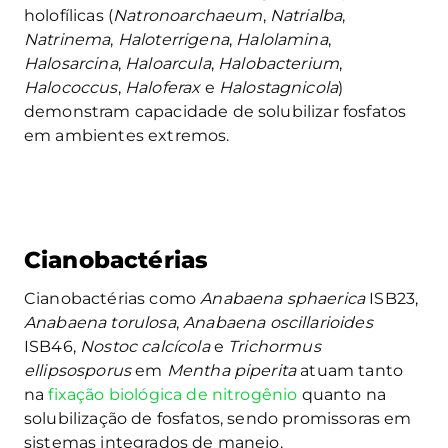
holofílicas (
Natronoarchaeum
,
Natrialba
,
Natrinema
,
Haloterrigena
,
Halolamina
,
Halosarcina
,
Haloarcula
,
Halobacterium
,
Halococcus
,
Haloferax
e
Halostagnicola
)
demonstram capacidade de solubilizar fosfatos
em ambientes extremos.
Cianobactérias
Cianobactérias como
Anabaena sphaerica
ISB23,
Anabaena torulosa
,
Anabaena oscillarioides
ISB46,
Nostoc calcícola
e
Trichormus
ellipsosporus
em
Mentha piperita
atuam tanto
na
fixação biológica de nitrogênio
quanto na
solubilização de fosfatos, sendo promissoras em
sistemas integrados de manejo.