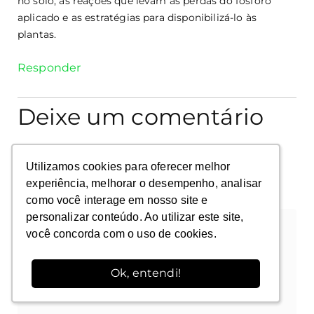
no solo, as reações que levam às perdas do fósforo
aplicado e as estratégias para disponibilizá-lo às
plantas.
Responder
Deixe um comentário
O seu endereço de e-mail não será publicado.
Campos obrigatórios são marcados com
*
Utilizamos cookies para oferecer melhor
Utilizamos cookies para oferecer melhor
experiência, melhorar o desempenho, analisar
experiência, melhorar o desempenho, analisar
como você interage em nosso site e
como você interage em nosso site e
Comentário
*
personalizar conteúdo. Ao utilizar este site,
personalizar conteúdo. Ao utilizar este site,
você concorda com o uso de cookies.
você concorda com o uso de cookies.
Ok, entendi!
Ok, entendi!