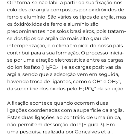
O P torna-se não lábil a partir da sua fixação nos
coloides de argila compostos por oxidróxidos de
ferro e alumínio. São vários os tipos de argila, mas
os óxidróxidos de ferro e alumínio são
predominantes nos solos brasileiros, pois tratam-
se dos tipos de argila do mais alto grau de
intemperização, e o clima tropical do nosso país
contribui para a sua formação. O processo inicia-
se por uma atração eletrostática entre as cargas
–
do íon fosfato (H
PO
) e as cargas positivas da
2
4
argila, sendo que a adsorção vem em seguida,
–
+
havendo troca de ligantes, como o OH
e OH
,
2
–
da superfície dos óxidos pelo H
PO
da solução.
2
4
A fixação acontece quando ocorrem duas
ligações coordenadas com a superfície da argila.
Estas duas ligações, ao contrário de uma única,
não permitem dessorção do P (Figura 3). Em
uma pesquisa realizada por Gonçalves et al.